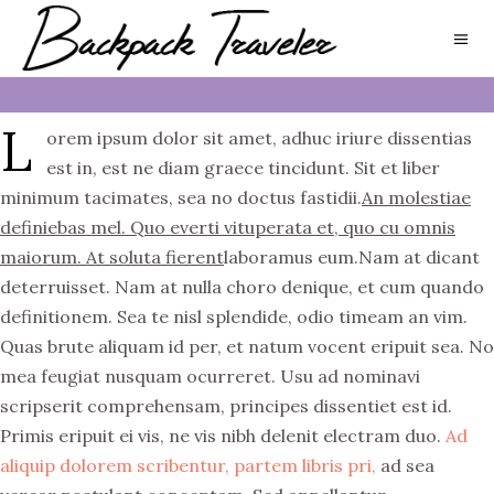
L
orem ipsum dolor sit amet, adhuc iriure dissentias
est in, est ne diam graece tincidunt. Sit et liber
minimum tacimates, sea no doctus fastidii.
An molestiae
definiebas mel. Quo everti vituperata et, quo cu omnis
maiorum. At soluta fierent
laboramus eum.Nam at dicant
deterruisset. Nam at nulla choro denique, et cum quando
definitionem. Sea te nisl splendide, odio timeam an vim.
Quas brute aliquam id per, et natum vocent eripuit sea. No
mea feugiat nusquam ocurreret. Usu ad nominavi
scripserit comprehensam, principes dissentiet est id.
Primis eripuit ei vis, ne vis nibh delenit electram duo.
Ad
aliquip dolorem scribentur, partem libris pri,
ad sea