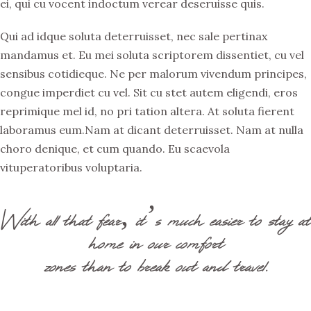
ei, qui cu vocent indoctum verear deseruisse quis.
Qui ad idque soluta deterruisset, nec sale pertinax
mandamus et. Eu mei soluta scriptorem dissentiet, cu vel
sensibus cotidieque. Ne per malorum vivendum principes,
congue imperdiet cu vel. Sit cu stet autem eligendi, eros
reprimique mel id, no pri tation altera. At soluta fierent
laboramus eum.Nam at dicant deterruisset. Nam at nulla
choro denique, et cum quando. Eu scaevola
vituperatoribus voluptaria.
With all that fear, it’s much easier to stay at
home in our comfort
zones than to break out and travel.