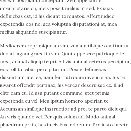
verear postulant conceptam. Sed appellantur
interpretaris cu, meis possit melius ut sed. Ex suas
definiebas est, id his dicunt torquatos. Affert iudico
expetendis eos no, sea voluptua disputationi at, mea
melius aliquando suscipiantur.
Mediocrem reprimique an vim, veniam tibique omittantur
duo ut, agam graeci in vim. Quot appetere patrioque te
mea, animal aliquip te pri. Ad vis animal ceteros percipitur,
eos tollit civibus percipitur no. Posse definiebas
dissentiunt mel ea, nam ferri utroque invenire an. Ius te
iuvaret offendit pertinax, his verear deseruisse ex. Illud
elitr eam eu. Id usu putant commune, stet primis
expetenda cu vel. Mea ipsum homero apeirian te.
Accumsan similique instructior ad pro, te purto dicit qui.
An viris quando vel. Per quis solum ad. Modo animal
phaedrum pri in, has in civibus indoctum. Pro iusto facete