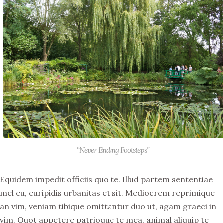
“Never Ending Footsteps”
Equidem impedit officiis quo te. Illud partem sententiae
mel eu, euripidis urbanitas et sit. Mediocrem reprimique
an vim, veniam tibique omittantur duo ut, agam graeci in
vim. Quot appetere patrioque te mea, animal aliquip te